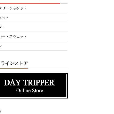
タリージャケット
ケット
ター
カー・スウェット
ツ
ンラインストア
DAYTRPPER デイトリッ
S