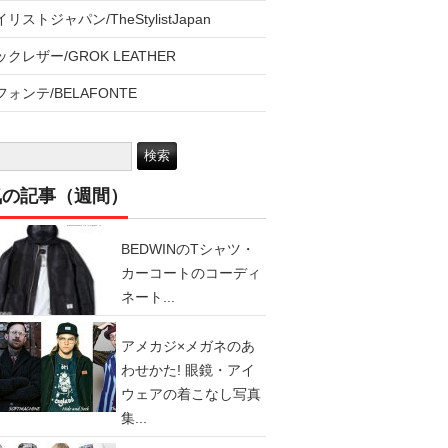
リストジャパン/TheStylistJapan
クレザー/GROK LEATHER
ォンテ/BELAFONTE
気の記事（週間）
BEDWINのTシャツ・
カーコートのコーディ
ネート...
アメカジ×メガネのあ
わせかた! 眼鏡・アイ
ウェアの着こなし写真
集...