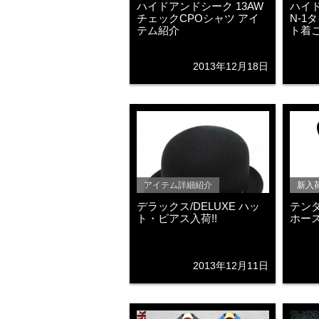
ハイドアンドシーク 13AW
ハイド
チェックCPOシャツ アイ
N-1
テム紹介
ト着
2013年12月18日
アイテム詳細紹介
新入
デラックス/DELUXE ハッ
テンダ
ト・ピアス入荷!!
ホース
2013年12月11日