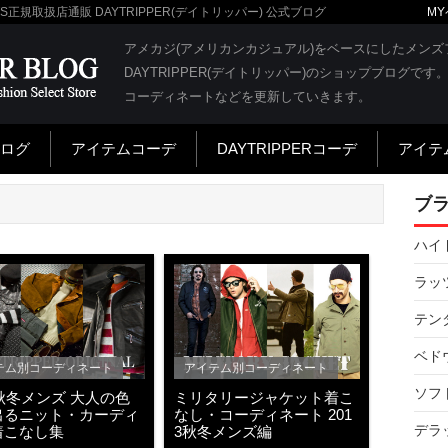
RATS正規取扱店通販 DAYTRIPPER(デイトリッパー) 公式ブログ
MY
DAYTRIPPER BL
アメカジ(アメリカンカジュアル)をベースにしたメン
DAYTRIPPER(デイトリッパー)のショップブログ
コーディネートなどを更新していきます。
ログ
アイテムコーデ
DAYTRIPPERコーデ
アイテ
ブ
ハイド
ラッツ
テンダ
ベドウ
テム別コーディネート
アイテム別コーディネート
ソフト
3秋冬メンズ 大人の色
ミリタリージャケット着こ
出るニット・カーディ
なし・コーディネート 201
デラッ
着こなし集
3秋冬メンズ編