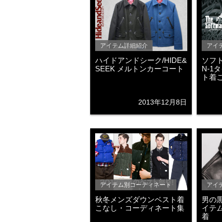
アイテム詳細紹介
アイ
ハイドアンドシーク/HIDE&
ソフトマ
SEEK メルトンカーコート
N-1
ト着
2013年12月8日
アイテム別コーディネート
アイ
秋冬メンズダウンベスト着
男の黒
こなし・コーディネート集
イテム
着