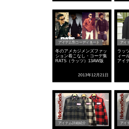
アイテム別コーディネート
アイ
冬のアメカジメンズファッ
ラッツ
ション着こなし・コーデ集
ィー
RATS（ラッツ）13AW版
アイ
2013年12月21日
アイテム詳細紹介
アイ