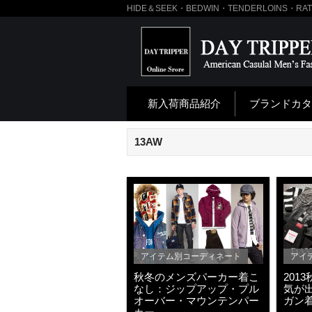
HIDE＆SEEK・BEDWIN・TENDERLOINS・
新入荷商品紹介
ブランドカタ
13AW
アイテム別コーディネート
アイ
秋冬のメンズパーカー着こ
201
なし：ジップアップ・プル
気が
オーバー・マウンテンパー
ガン