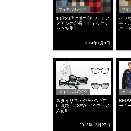
アイテム詳細紹介
ブラ
10代20代に着て欲しい！ア
ベドウ
メカジの定番、チェックシ
モデ
ャツ特集！
ネート
2014年1月4日
アイテム詳細紹介
アイ
スタイリストジャパン×白
BED
山眼鏡店 13AW アイウェア
ーカー
入荷!!
2013年12月27日