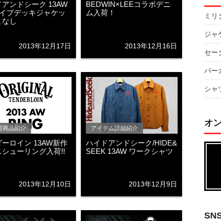
アンドシーク 13AW
BEDWIN×LEEコラボデニ
タイプデッキジャケッ
ム入荷！
ミリ
こなし
ジャ
2013年12月17日
2013年12月16日
セー
パー
シャ
オ
荷商品紹介
アイテム詳細紹介
ーロイン 13AW新作
ハイドアンドシーク/HIDE&
シューリング入荷!!
SEEK 13AW ワークシャツ
2013年12月10日
2013年12月9日
SN