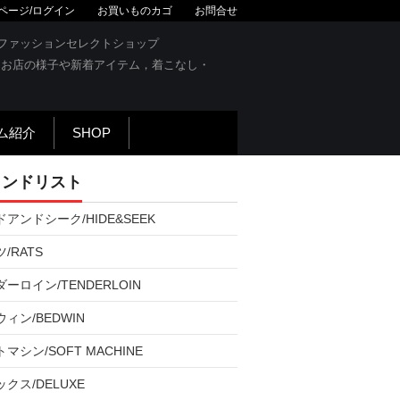
ページ/ログイン
お買いものカゴ
お問合せ
OG
ズファッションセレクトショップ
です。お店の様子や新着アイテム，着こなし・
ム紹介
SHOP
ランドリスト
アンドシーク/HIDE&SEEK
/RATS
ーロイン/TENDERLOIN
ィン/BEDWIN
マシン/SOFT MACHINE
クス/DELUXE