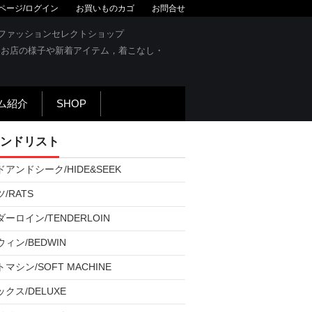
ページ/ログイン
お買いものカゴ
お問合せ
OG
ズファッションセレクトショップ
です。お店の様子や新着アイテム，着こなし・
ム紹介
SHOP
ンドリスト
アンドシーク/HIDE&SEEK
/RATS
ーロイン/TENDERLOIN
ィン/BEDWIN
マシン/SOFT MACHINE
クス/DELUXE