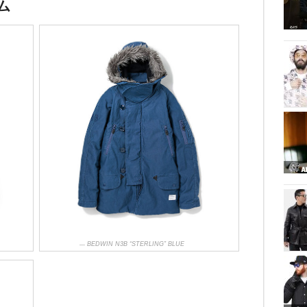
ム
BEDWIN N3B “STERLING” BLUE