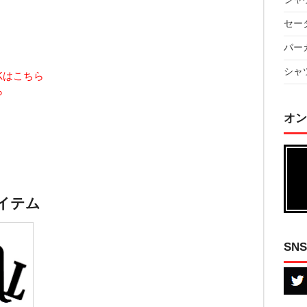
セー
パー
シャ
OKはこちら
ら
オン
イテム
SNS