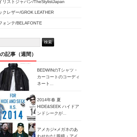
リストジャパン/TheStylistJapan
クレザー/GROK LEATHER
ォンテ/BELAFONTE
の記事（週間）
BEDWINのTシャツ・
カーコートのコーディ
ネート...
2014年春 夏
HIDE&SEEK ハイドア
ンドシークが...
アメカジ×メガネのあ
わせかた! 眼鏡・アイ