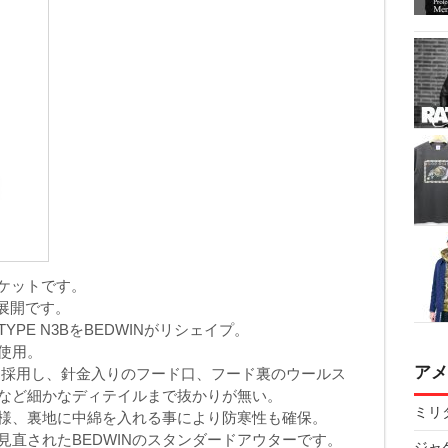
ャケットです。
3色展開です。
PE N3BをBEDWINがリシェイプ。
使用。
アメ
ルを採用し、針金入りのフード口、フード裏のウールス
など細かなディテイルまで抜かりが無い。
ミリ
様、裏地に中綿を入れる事により防寒性も確保。
直されたBEDWINのスタンダードアウターです。
ジャ