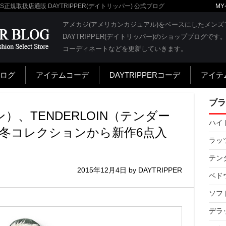
RATS正規取扱店通販 DAYTRIPPER(デイトリッパー) 公式ブログ
MY
DAYTRIPPER BL
アメカジ(アメリカンカジュアル)をベースにしたメン
DAYTRIPPER(デイトリッパー)のショップブログ
コーディネートなどを更新していきます。
ログ
アイテムコーデ
DAYTRIPPERコーデ
アイテ
ブラ
ン）、TENDERLOIN（テンダー
ハイド
 秋冬コレクションから新作6点入
ラッツ
テンダ
2015年12月4日
by
DAYTRIPPER
ベドウ
ソフト
デラッ