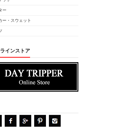
ター
カー・スウェット
ツ
ラインストア
DAYTRPPER デイトリッ