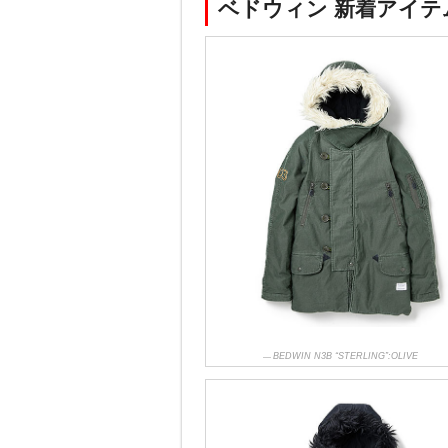
ベドウィン 新着アイテ
BEDWIN N3B “STERLING”:OLIVE