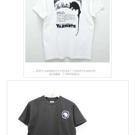
RATS VARMINTS POCKET T-SHIRTS:WHITE
販売価格：7,344円(税込)