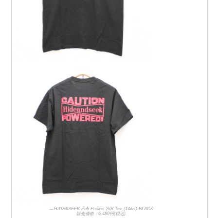
HIDE&SEEK Pub Pocket S/S Tee (14ws):BLACK
販売価格：6,480円(税込)