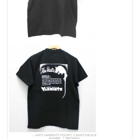
RATS VARMINTS POCKET T-SHIRTS:BLACK
販売価格：7,344円(税込)