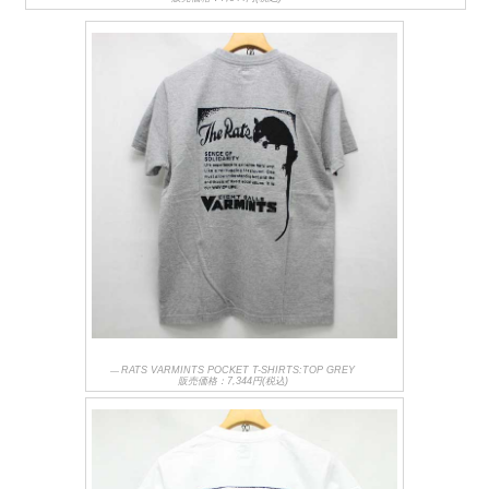
RATS VARMINTS POCKET T-SHIRTS:TOP GREY
販売価格：7,344円(税込)