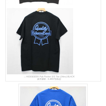
HIDE&SEEK Pub Pocket S/S Tee (14ws):BLACK
販売価格：6,480円(税込)